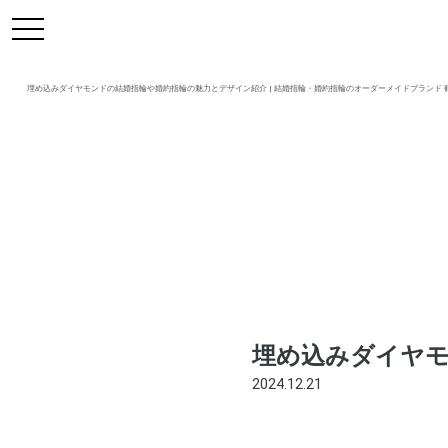
https://mikoto-jewelry.com/
toggle
navigation
埋め込みダイヤモンドの結婚指輪や婚約指輪の魅力とデザイン紹介 | 結婚指輪・婚約指輪のオーダーメイドブランド 鶴 (mi
埋め込みダイヤ
2024.12.21