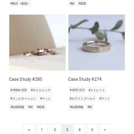
#鎚目（粗面）
#錆
#鏡面
Case Study #285
Case Study #274
#18MA-025
#ギメルリング
#18TE-012
#ストレート
#コンビネーション
#マット
#ホワイトゴールド
#マット
#結婚指輪
#錆
#鏡面
#結婚指輪
#錆
<
1
2
3
4
5
>