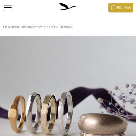
https://mikoto-jewelry.com/
toggle
来店予約
navigation
#
錆
| 結婚指輪・婚約指輪のオーダーメイドブランド 鶴 (mikoto)