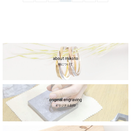
about mikoto
鶴について
original engraving
オリジナル刻印