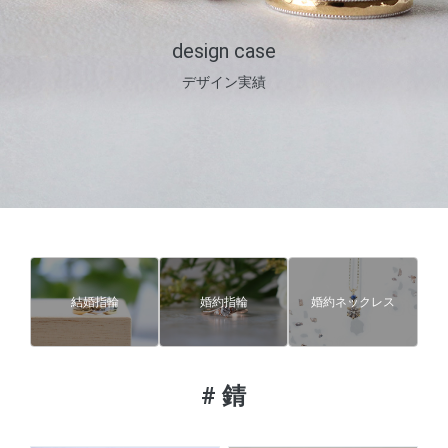
design case
デザイン実績
結婚指輪
婚約指輪
婚約ネックレス
#
錆