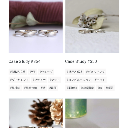
Case Study #354
Case Study #350
#18MA-023
#V字
#ウェーブ
#18MA-025
#ギメルリング
#ダイヤモンド
#プラチナ
#マット
#コンビネーション
#マット
#梨地細
#結婚指輪
#錆
#鏡面
#梨地細
#結婚指輪
#錆
#鏡面