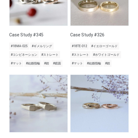
Case Study #345
Case Study #326
#18MA-025
#ギメルリング
#18TE-012
#イエローゴールド
#コンビネーション
#ストレート
#ストレート
#ホワイトゴールド
#マット
#結婚指輪
#錆
#鏡面
#マット
#結婚指輪
#錆