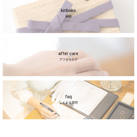
kiribako
桐箱
after care
アフターケア
faq
よくある質問