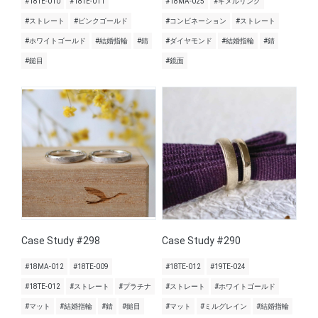
#18TE-010
#18TE-011
#18MA-025
#ギメルリング
#ストレート
#ピンクゴールド
#コンビネーション
#ストレート
#ホワイトゴールド
#結婚指輪
#錆
#ダイヤモンド
#結婚指輪
#錆
#鎚目
#鏡面
Case Study #298
Case Study #290
#18MA-012
#18TE-009
#18TE-012
#19TE-024
#18TE-012
#ストレート
#プラチナ
#ストレート
#ホワイトゴールド
#マット
#結婚指輪
#錆
#鎚目
#マット
#ミルグレイン
#結婚指輪