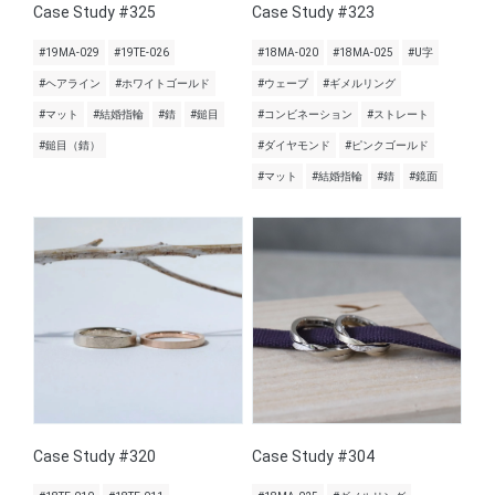
Case Study #325
Case Study #323
#19MA-029
#19TE-026
#18MA-020
#18MA-025
#U字
#ヘアライン
#ホワイトゴールド
#ウェーブ
#ギメルリング
#マット
#結婚指輪
#錆
#鎚目
#コンビネーション
#ストレート
#鎚目（錆）
#ダイヤモンド
#ピンクゴールド
#マット
#結婚指輪
#錆
#鏡面
Case Study #320
Case Study #304