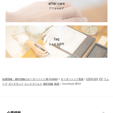
after care
アフターケア
faq
よくある質問
結婚指輪・婚約指輪のオーダーメイド 鶴 (mikoto)
>
オーダーメイド実績
>
22EN-024
,
V字
,
ウェ
ーブ
,
ダイヤモンド
,
ピンクゴールド
,
婚約指輪
,
鏡面
>
Case Study #802
企業情報