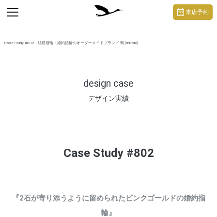
https://mikoto-jewelry.com/
toggle
来店予約
navigation
Case Study #802 | 結婚指輪・婚約指輪のオーダーメイドブランド 鶴 (mikoto)
design case
デザイン実績
Case Study #802
『2石が寄り添うように留められたピンクゴールドの婚約指
輪』