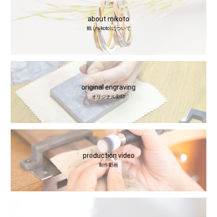
about mikoto
鶴 (mikoto)について
original engraving
オリジナル刻印
production video
制作動画