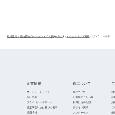
結婚指輪・婚約指輪のオーダーメイド 鶴 (mikoto)
>
オーダーメイド実績
>
ピンクゴールド
企業情報
鶴について
ブ
コーポレートサイト
鶴について
婚
会社概要
日本製のこだわり
結
プライバシーポリシー
桐箱に込めた想い
婚
特定商取引法に基づく表示
デザイン実績
プ
採用情報
アフターケア
鍛