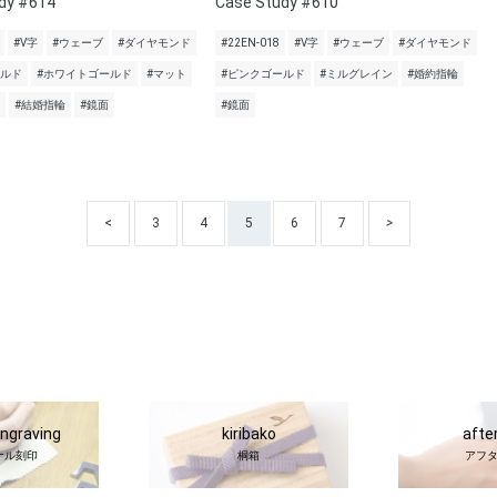
dy #614
Case Study #610
#V字
#ウェーブ
#ダイヤモンド
#22EN-018
#V字
#ウェーブ
#ダイヤモンド
ールド
#ホワイトゴールド
#マット
#ピンクゴールド
#ミルグレイン
#婚約指輪
#結婚指輪
#鏡面
#鏡面
<
3
4
5
6
7
>
engraving
kiribako
afte
ナル刻印
桐箱
アフ