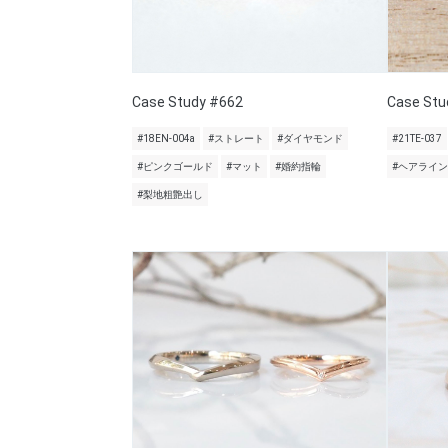
Case Study #662
Case Stu
#18EN-004a
#ストレート
#ダイヤモンド
#21TE-037
#ピンクゴールド
#マット
#婚約指輪
#ヘアライン
#梨地粗艶出し