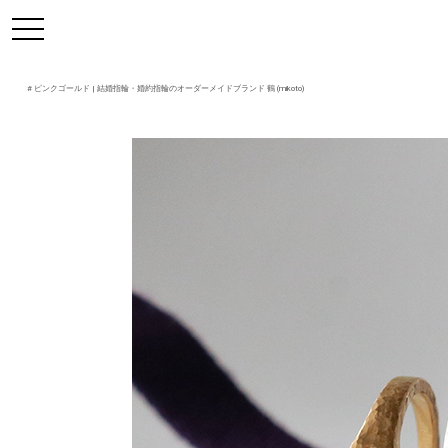
https://mikoto-jewelry.com/
toggle
navigation
#
ピンクゴールド
| 結婚指輪・婚約指輪のオーダーメイドブランド 鶴 (mikoto)