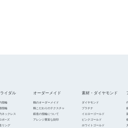
ライダル
オーダーメイド
素材・ダイヤモンド
約指輪
鶴のオーダーメイド
ダイヤモンド
婚指輪
鶴こだわりのテクスチャ
プラチナ
約ネックレス
鍛造の指輪について
イエローゴールド
ロポ―ズ
アレンジ豊富な刻印
ピンクゴールド
造リング
ホワイトゴールド