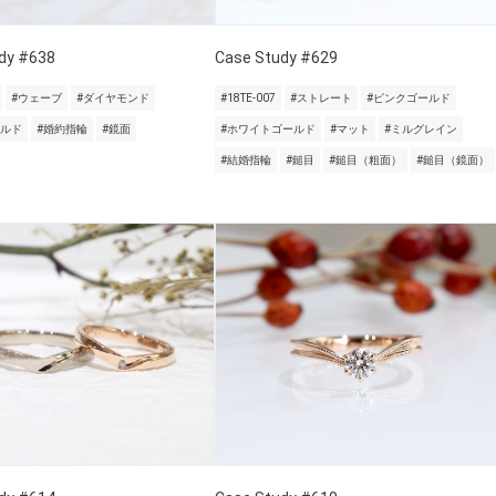
dy #638
Case Study #629
#ウェーブ
#ダイヤモンド
#18TE-007
#ストレート
#ピンクゴールド
ールド
#婚約指輪
#鏡面
#ホワイトゴールド
#マット
#ミルグレイン
#結婚指輪
#鎚目
#鎚目（粗面）
#鎚目（鏡面）