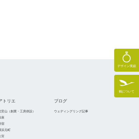
デザイン実績
鶴について
アトリエ
ブログ
代官山（創業・工房併設）
ウェディングリング記事
銀座
新宿
横浜元町
大宮