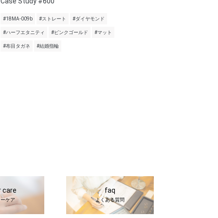
Case Study #600
#18MA-009b
#ストレート
#ダイヤモンド
#ハーフエタニティ
#ピンクゴールド
#マット
#布目タガネ
#結婚指輪
r care
faq
ターケア
よくある質問