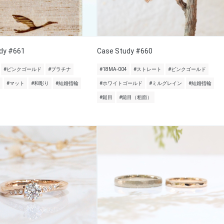
dy #661
Case Study #660
#ピンクゴールド
#プラチナ
#18MA-004
#ストレート
#ピンクゴールド
#マット
#和彫り
#結婚指輪
#ホワイトゴールド
#ミルグレイン
#結婚指輪
#鎚目
#鎚目（粗面）