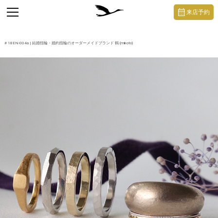
https://mikoto-jewelry.com/
toggle
来店予約
navigation
#
18EN-004a
| 結婚指輪・婚約指輪のオーダーメイドブランド 鶴 (mikoto)