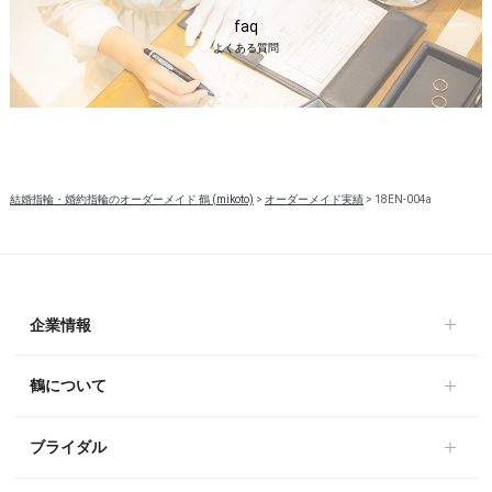
faq
よくある質問
結婚指輪・婚約指輪のオーダーメイド 鶴 (mikoto)
>
オーダーメイド実績
>
18EN-004a
企業情報
鶴について
ブライダル