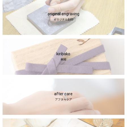
original engraving
オリジナル刻印
kiribako
桐箱
after care
アフターケア