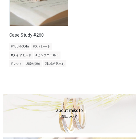
Case Study #260
#18EN-004a
#ストレート
#ダイヤモンド
#ピンクゴールド
#マット
#婚約指輪
#梨地粗艶出し
about mikoto
鶴について