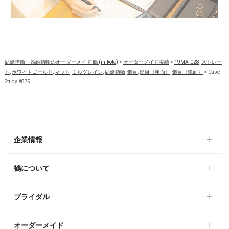
結婚指輪・婚約指輪のオーダーメイド 鶴 (mikoto)
>
オーダーメイド実績
>
19MA-028
,
ストレー
ト
,
ホワイトゴールド
,
マット
,
ミルグレイン
,
結婚指輪
,
鎚目
,
鎚目（粗面）
,
鎚目（鏡面）
>
Case
Study #879
企業情報
鶴について
ブライダル
オーダーメイド