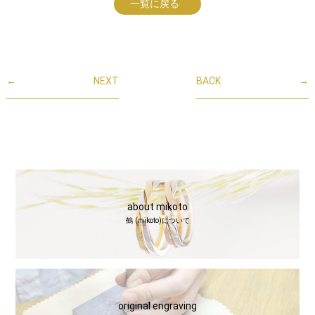
一覧に戻る
←
NEXT
BACK
→
about mikoto
鶴 (mikoto)について
original engraving