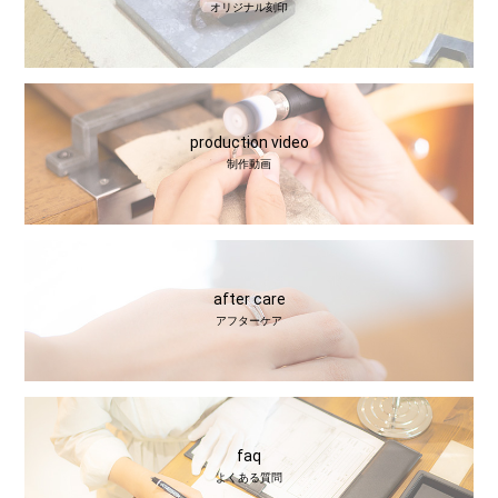
オリジナル刻印
production video
制作動画
after care
アフターケア
faq
よくある質問