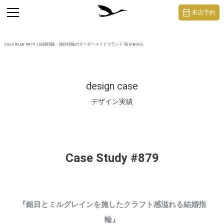
https://mikoto-jewelry.com/
toggle
来店予約
navigation
Case Study #879 | 結婚指輪・婚約指輪のオーダーメイドブランド 鶴 (mikoto)
design case
デザイン実績
Case Study #879
『鎚目とミルグレインを施したクラフト感溢れる結婚指
輪』