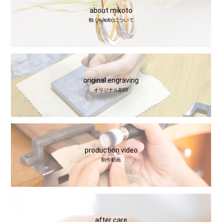
about mikoto
鶴 (mikoto)について
original engraving
オリジナル刻印
production video
制作動画
after care