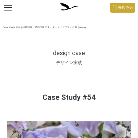
https://mikoto-jewelry.com/
toggle
来店予約
navigation
Case Study #54 | 結婚指輪・婚約指輪のオーダーメイドブランド 鶴 (mikoto)
design case
デザイン実績
Case Study #54