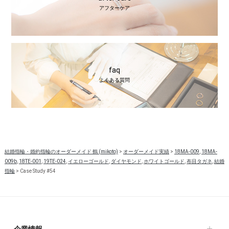
アフターケア
faq
よくある質問
結婚指輪・婚約指輪のオーダーメイド 鶴 (mikoto)
>
オーダーメイド実績
>
18MA-009
,
18MA-
009b
,
18TE-001
,
19TE-024
,
イエローゴールド
,
ダイヤモンド
,
ホワイトゴールド
,
布目タガネ
,
結婚
指輪
>
Case Study #54
企業情報