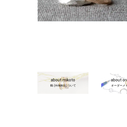
about mikoto
about o
鶴 (mikoto)について
オーダーメ