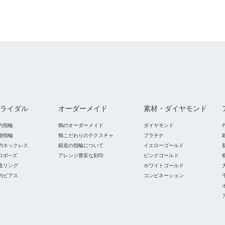
ライダル
オーダーメイド
素材・ダイヤモンド
約指輪
鶴のオーダーメイド
ダイヤモンド
婚指輪
鶴こだわりのテクスチャ
プラチナ
約ネックレス
鍛造の指輪について
イエローゴールド
ロポ―ズ
アレンジ豊富な刻印
ピンクゴールド
造リング
ホワイトゴールド
約ピアス
コンビネーション