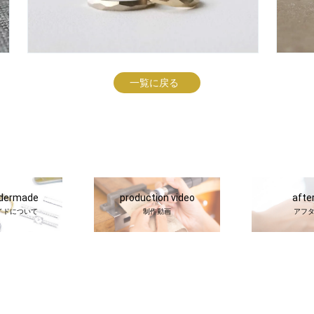
一覧に戻る
rdermade
production video
afte
イドについて
制作動画
アフ