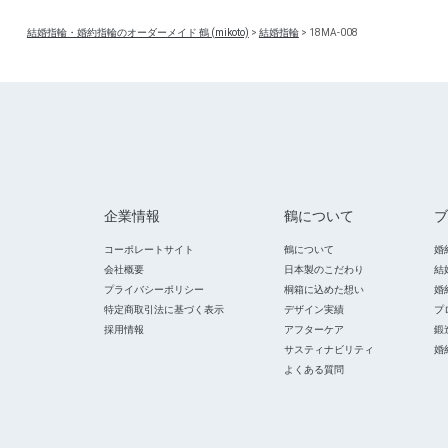
結婚指輪・婚約指輪のオーダーメイド 鶴 (mikoto)
>
結婚指輪
>
18MA-008
企業情報
鶴について
ブ
コーポレートサイト
鶴について
婚
会社概要
日本製のこだわり
結
プライバシーポリシー
桐箱に込めた想い
婚
特定商取引法に基づく表示
デザイン実績
プ
採用情報
アフターケア
鍛
サスティナビリティ
婚
よくある質問