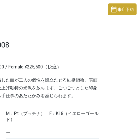
来店予約
008
500 / Female ¥225,500（税込）
出した面が二人の個性を際立たせる結婚指輪。表面
仕上げ独特の光沢を放ちます。ごつごつとした印象
も手仕事のあたたかみを感じられます。
M：Pt（プラチナ） F：K18（イエローゴール
ド）
ー