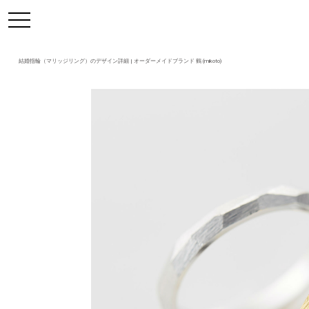
https://mikoto-jewelry.com/
toggle
navigation
結婚指輪（マリッジリング）のデザイン詳細 | オーダーメイドブランド 鶴 (mikoto)