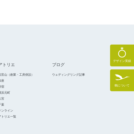
デザイン実績
アトリエ
ブログ
代官山（創業・工房併設）
ウェディングリング記事
銀座
鶴について
新宿
横浜元町
大宮
千葉
オンライン
アトリエ一覧