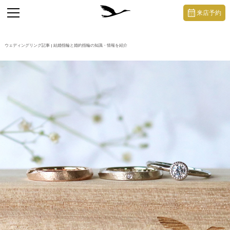
https://mikoto-jewelry.com/
toggle
来店予約
navigation
ウェディングリング記事 | 結婚指輪と婚約指輪の知識・情報を紹介