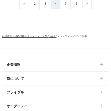
<
2
3
4
5
6
>
結婚指輪・婚約指輪のオーダーメイド 鶴 (mikoto)
>
ウェディングリング記事
企業情報
鶴について
ブライダル
オーダーメイド