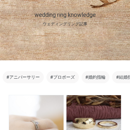
wedding ring knowledge
ウェディングリング記事
#アニバーサリー
#プロポーズ
#婚約指輪
#結婚