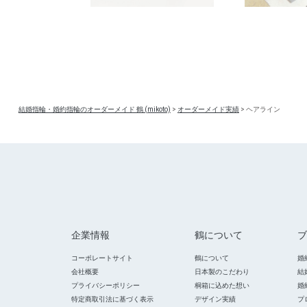
結婚指輪・婚約指輪のオーダーメイド 鶴 (mikoto)
>
オーダーメイド実績
>
ヘアライン
企業情報
鶴について
ブ
コーポレートサイト
鶴について
婚
会社概要
日本製のこだわり
結
プライバシーポリシー
桐箱に込めた想い
婚
特定商取引法に基づく表示
デザイン実績
プ