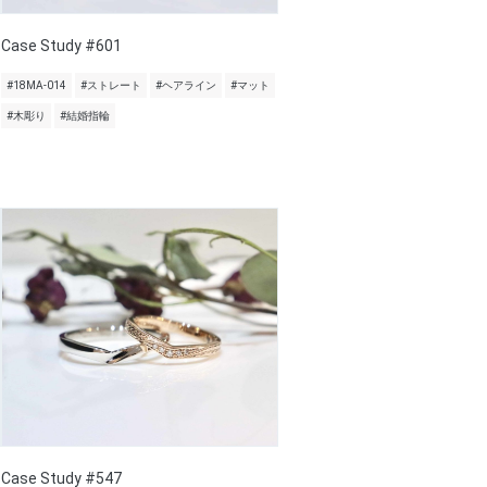
Case Study #601
#18MA-014
#ストレート
#ヘアライン
#マット
#木彫り
#結婚指輪
Case Study #547