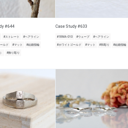
dy #644
Case Study #633
#ストレート
#ヘアライン
#18MA-010
#ウェーブ
#ヘアライン
ゴールド
#マット
#結婚指輪
#ホワイトゴールド
#マット
#和彫り
#結婚指輪
面）
#飾り彫り