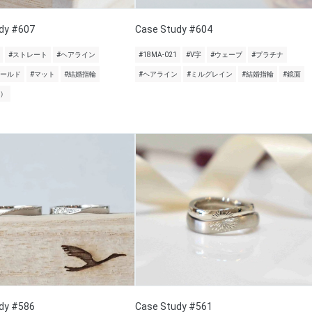
dy #607
Case Study #604
#ストレート
#ヘアライン
#18MA-021
#V字
#ウェーブ
#プラチナ
ゴールド
#マット
#結婚指輪
#ヘアライン
#ミルグレイン
#結婚指輪
#鏡面
面）
dy #586
Case Study #561