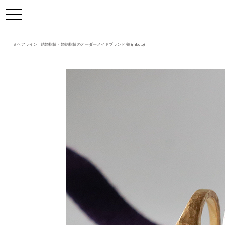
https://mikoto-jewelry.com/
toggle
navigation
#
ヘアライン
| 結婚指輪・婚約指輪のオーダーメイドブランド 鶴 (mikoto)