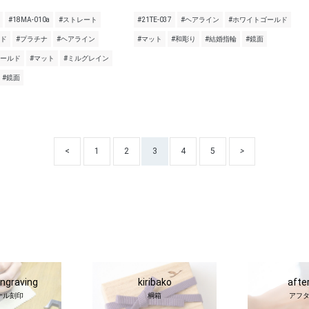
#18MA-010a
#ストレート
#21TE-037
#ヘアライン
#ホワイトゴールド
ンド
#プラチナ
#ヘアライン
#マット
#和彫り
#結婚指輪
#鏡面
ゴールド
#マット
#ミルグレイン
#鏡面
<
1
2
3
4
5
>
engraving
kiribako
afte
ナル刻印
桐箱
アフ