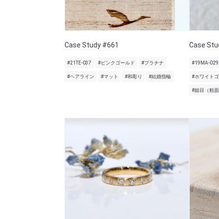
Case Study #661
Case Stu
#21TE-037
#ピンクゴールド
#プラチナ
#19MA-029
#ヘアライン
#マット
#和彫り
#結婚指輪
#ホワイト
#鎚目（粗