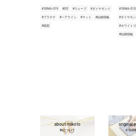
#18MA-019
#S字
#ウェーブ
#ダイヤモンド
#18MA-010
#プラチナ
#ヘアライン
#マット
#結婚指輪
#ダイヤモ
#鏡面
#ホワイト
#結婚指輪
about mikoto
original 
鶴について
オリジ