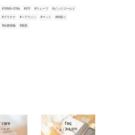
#18MA-018a
#V字
#ウェーブ
#ピンクゴールド
#プラチナ
#ヘアライン
#マット
#和彫り
#結婚指輪
#鏡面
r care
faq
ターケア
よくある質問