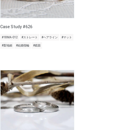
Case Study #626
#18MA-012
#ストレート
#ヘアライン
#マット
#梨地細
#結婚指輪
#鏡面