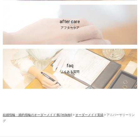
after care
アフターケア
faq
よくある質問
結婚指輪・婚約指輪のオーダーメイド 鶴 (mikoto)
>
オーダーメイド実績
>
アニバーサリーリン
グ