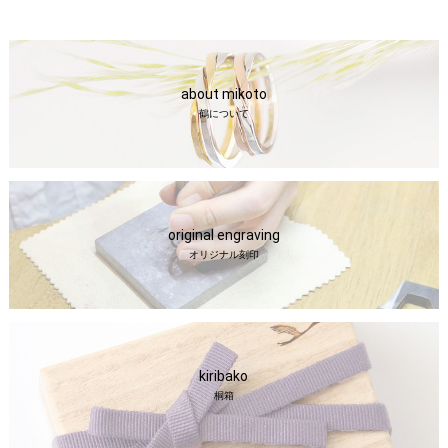
about mikoto
鶴について
original engraving
オリジナル刻印
kiribako
桐箱