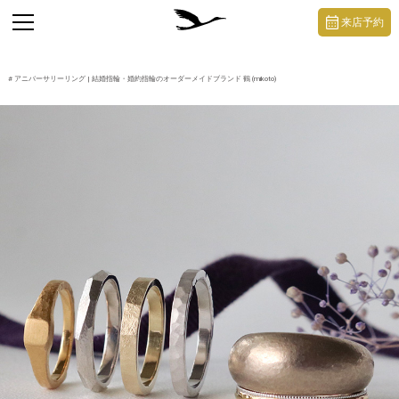
https://mikoto-jewelry.com/
toggle
来店予約
navigation
#
アニバーサリーリング
| 結婚指輪・婚約指輪のオーダーメイドブランド 鶴 (mikoto)