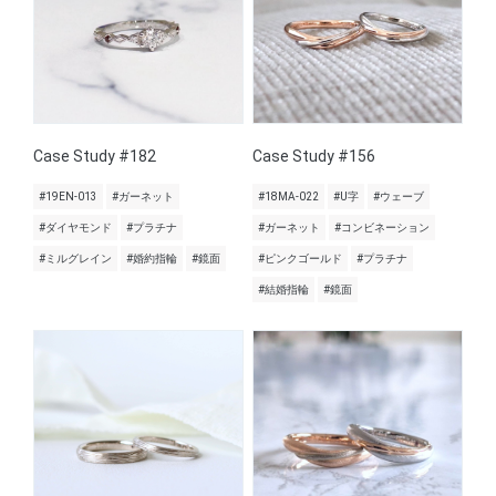
Case Study #182
Case Study #156
#19EN-013
#ガーネット
#18MA-022
#U字
#ウェーブ
#ダイヤモンド
#プラチナ
#ガーネット
#コンビネーション
#ミルグレイン
#婚約指輪
#鏡面
#ピンクゴールド
#プラチナ
#結婚指輪
#鏡面