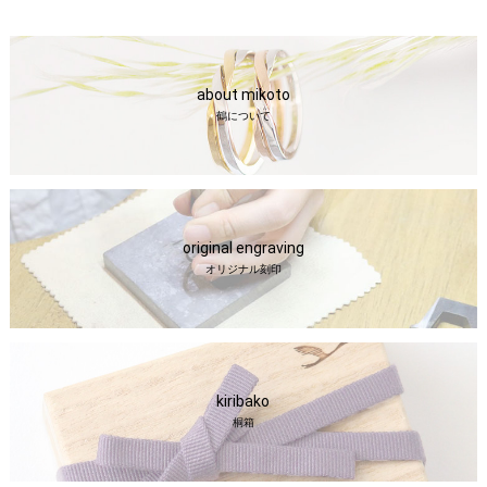
about mikoto
鶴について
original engraving
オリジナル刻印
kiribako
桐箱