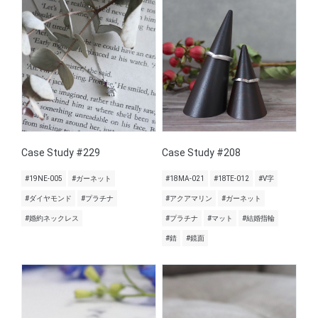
Case Study #229
Case Study #208
#19NE-005
#ガーネット
#18MA-021
#18TE-012
#V字
#ダイヤモンド
#プラチナ
#アクアマリン
#ガーネット
#婚約ネックレス
#プラチナ
#マット
#結婚指輪
#錆
#鏡面