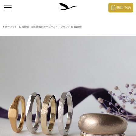
https://mikoto-jewelry.com/
toggle
来店予約
navigation
#
ガーネット
| 結婚指輪・婚約指輪のオーダーメイドブランド 鶴 (mikoto)