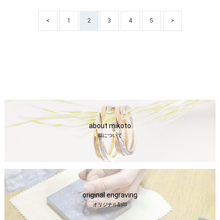
<
1
2
3
4
5
>
about mikoto
鶴について
original engraving
オリジナル刻印