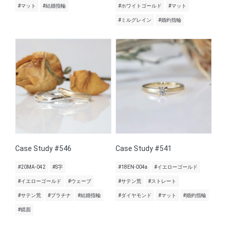
#マット
#結婚指輪
#ホワイトゴールド
#マット
#ミルグレイン
#婚約指輪
Case Study #546
Case Study #541
#20MA-042
#S字
#18EN-004a
#イエローゴールド
#イエローゴールド
#ウェーブ
#サテン荒
#ストレート
#サテン荒
#プラチナ
#結婚指輪
#ダイヤモンド
#マット
#婚約指輪
#鏡面