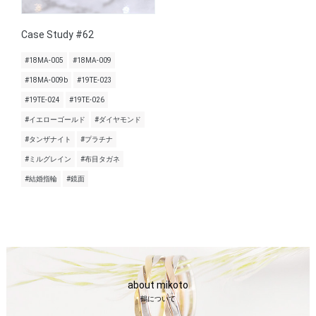
Case Study #62
#18MA-005
#18MA-009
#18MA-009b
#19TE-023
#19TE-024
#19TE-026
#イエローゴールド
#ダイヤモンド
#タンザナイト
#プラチナ
#ミルグレイン
#布目タガネ
#結婚指輪
#鏡面
about mikoto
鶴について