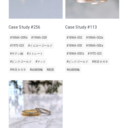
Case Study #256
Case Study #113
#18MA-009b
#19MA-028
#18MA-002
#18MA-002a
#19TE-023
#イエローゴールド
#18MA-003
#18MA-003a
#サテン細
#ストレート
#18MA-003b
#19TE-023
#ピンクゴールド
#マット
#ピンクゴールド
#布目タガネ
#布目タガネ
#結婚指輪
#鏡面
#結婚指輪