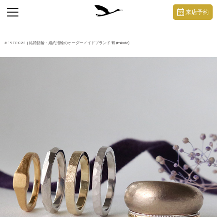
https://mikoto-jewelry.com/
toggle
来店予約
navigation
#
19TE-023
| 結婚指輪・婚約指輪のオーダーメイドブランド 鶴 (mikoto)