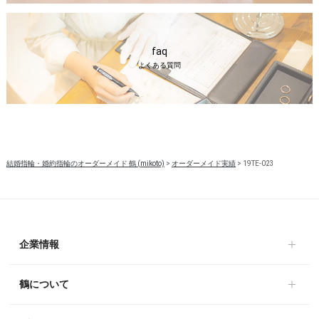
faq
よくある質問
結婚指輪・婚約指輪のオーダーメイド 鶴 (mikoto)
>
オーダーメイド実績
>
19TE-023
企業情報
鶴について