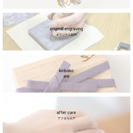
original engraving
オリジナル刻印
kiribako
桐箱
after care
アフターケア