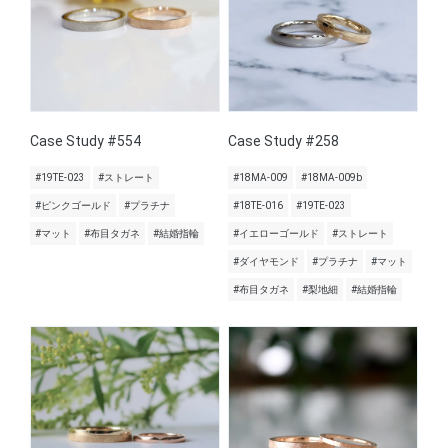
Case Study #554
Case Study #258
#19TE-023
#ストレート
#18MA-009
#18MA-009b
#ピンクゴールド
#プラチナ
#18TE-016
#19TE-023
#マット
#布目タガネ
#結婚指輪
#イエローゴールド
#ストレート
#ダイヤモンド
#プラチナ
#マット
#布目タガネ
#梨地細
#結婚指輪