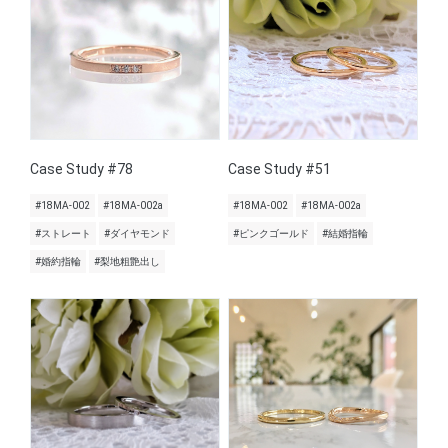
Case Study #78
Case Study #51
#18MA-002
#18MA-002a
#18MA-002
#18MA-002a
#ストレート
#ダイヤモンド
#ピンクゴールド
#結婚指輪
#婚約指輪
#梨地粗艶出し