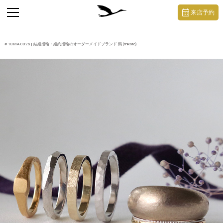
https://mikoto-jewelry.com/
toggle
来店予約
navigation
#
18MA-002a
| 結婚指輪・婚約指輪のオーダーメイドブランド 鶴 (mikoto)