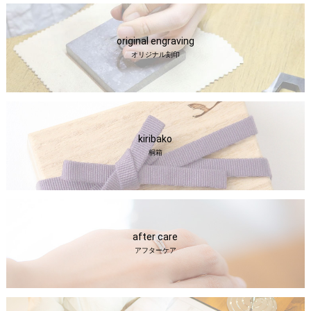
original engraving
オリジナル刻印
kiribako
桐箱
after care
アフターケア