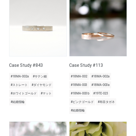
Case Study #843
Case Study #113
#18MA-002a
#サテン細
#18MA-002
#18MA-002a
#ストレート
#ダイヤモンド
#18MA-003
#18MA-003a
#ホワイトゴールド
#マット
#18MA-003b
#19TE-023
#結婚指輪
#ピンクゴールド
#布目タガネ
#結婚指輪