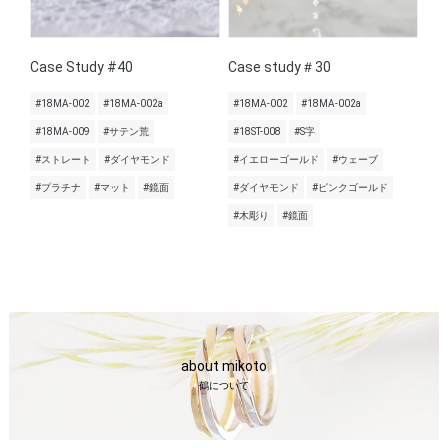
Case Study #40
Case study＃30
#18MA-002
#18MA-002a
#18MA-002
#18MA-002a
#18MA-009
#サテン荒
#18ST-008
#S字
#ストレート
#ダイヤモンド
#イエローゴールド
#ウェーブ
#プラチナ
#マット
#鏡面
#ダイヤモンド
#ピンクゴールド
#木彫り
#鏡面
about mikoto
鶴について