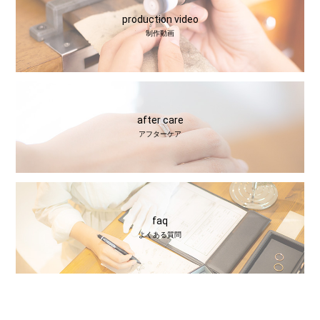
production video
制作動画
after care
アフターケア
faq
よくある質問