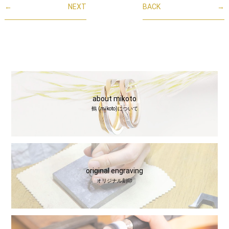
←
NEXT
BACK
→
about mikoto
鶴 (mikoto)について
original engraving
オリジナル刻印