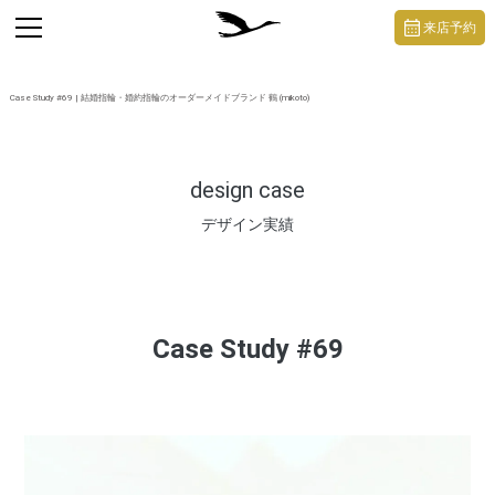
https://mikoto-jewelry.com/
toggle
来店予約
navigation
Case Study #69 | 結婚指輪・婚約指輪のオーダーメイドブランド 鶴 (mikoto)
design case
デザイン実績
Case Study #69