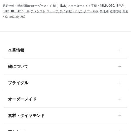
結婚指輪・婚約指輪のオーダーメイド 鶴 (mikoto)
>
オーダーメイド実績
>
18MA-020
,
18MA-
020a
,
18TE-016
,
U字
,
アメシスト
,
ウェーブ
,
ダイヤモンド
,
ピンクゴールド
,
梨地細
,
結婚指輪
,
鏡面
>
Case Study #69
企業情報
鶴について
ブライダル
オーダーメイド
素材・ダイヤモンド