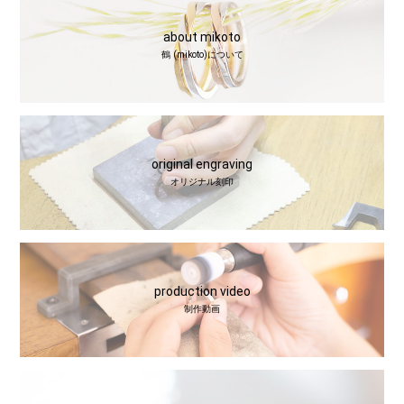
about mikoto
鶴 (mikoto)について
original engraving
オリジナル刻印
production video
制作動画