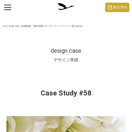
https://mikoto-jewelry.com/
toggle
来店予約
navigation
Case Study #58 | 結婚指輪・婚約指輪のオーダーメイドブランド 鶴 (mikoto)
design case
デザイン実績
Case Study #58