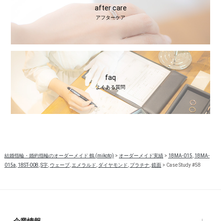
after care
アフターケア
faq
よくある質問
結婚指輪・婚約指輪のオーダーメイド 鶴 (mikoto)
>
オーダーメイド実績
>
18MA-015
,
18MA-
015a
,
18ST-008
,
S字
,
ウェーブ
,
エメラルド
,
ダイヤモンド
,
プラチナ
,
鏡面
>
Case Study #58