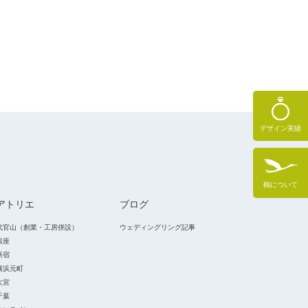
デザイン実績
鶴について
アトリエ
ブログ
代官山（創業・工房併設）
ウェディングリング記事
銀座
新宿
横浜元町
大宮
千葉