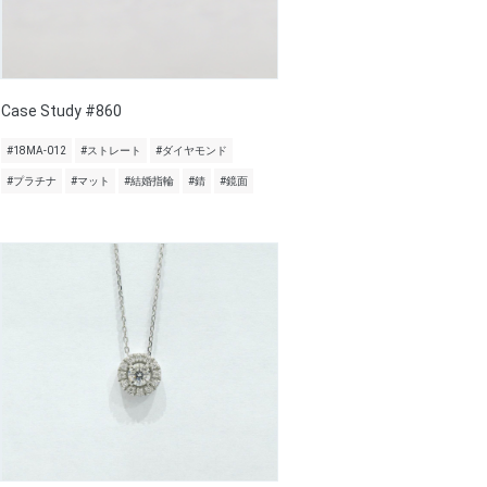
Case Study #860
#18MA-012
#ストレート
#ダイヤモンド
#プラチナ
#マット
#結婚指輪
#錆
#鏡面