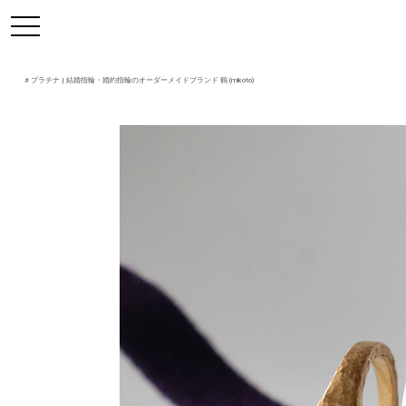
https://mikoto-jewelry.com/
toggle
navigation
#
プラチナ
| 結婚指輪・婚約指輪のオーダーメイドブランド 鶴 (mikoto)