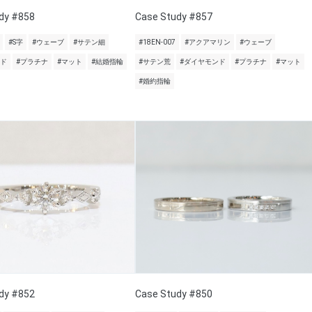
dy #858
Case Study #857
#S字
#ウェーブ
#サテン細
#18EN-007
#アクアマリン
#ウェーブ
ンド
#プラチナ
#マット
#結婚指輪
#サテン荒
#ダイヤモンド
#プラチナ
#マット
#婚約指輪
dy #852
Case Study #850