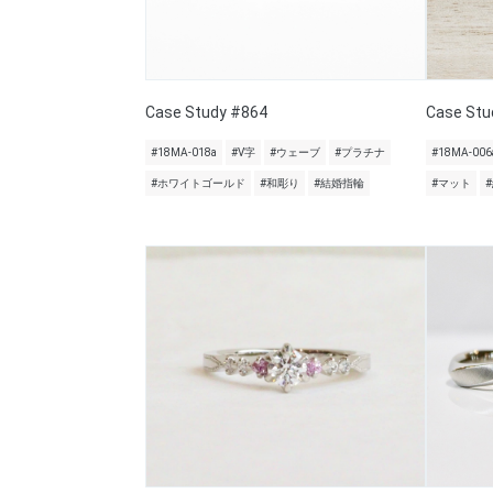
Case Study #864
Case Stu
#18MA-018a
#V字
#ウェーブ
#プラチナ
#18MA-006
#ホワイトゴールド
#和彫り
#結婚指輪
#マット