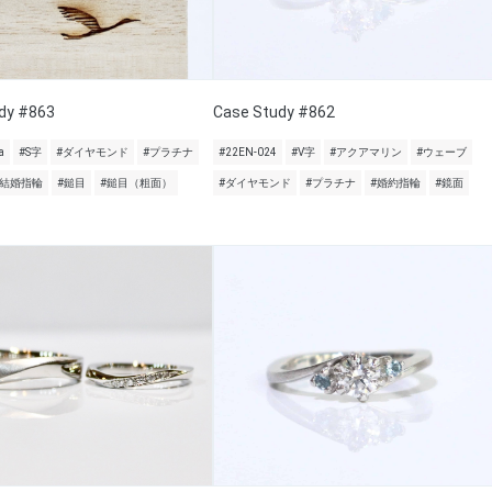
dy #863
Case Study #862
a
#S字
#ダイヤモンド
#プラチナ
#22EN-024
#V字
#アクアマリン
#ウェーブ
#結婚指輪
#鎚目
#鎚目（粗面）
#ダイヤモンド
#プラチナ
#婚約指輪
#鏡面