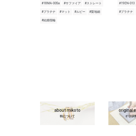
#18MA-005a
#サファイア
#ストレート
#19EN-013
#プラチナ
#マット
#ルビー
#梨地細
#プラチナ
#結婚指輪
about mikoto
original 
鶴について
オリジ