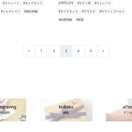
#ストレート
#ダイヤモンド
#18TE-019
#サテン荒
#ストレート
#ミルグレイン
#婚約指輪
#ダイヤモンド
#プラチナ
#ホワイトゴールド
#結婚指輪
#鏡面
<
1
2
3
4
5
>
engraving
kiribako
afte
ナル刻印
桐箱
アフ