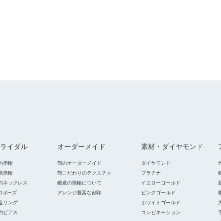
ライダル
オーダーメイド
素材・ダイヤモンド
約指輪
鶴のオーダーメイド
ダイヤモンド
婚指輪
鶴こだわりのテクスチャ
プラチナ
約ネックレス
鍛造の指輪について
イエローゴールド
ロポ―ズ
アレンジ豊富な刻印
ピンクゴールド
造リング
ホワイトゴールド
約ピアス
コンビネーション