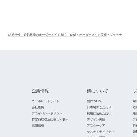
結婚指輪・婚約指輪のオーダーメイド 鶴 (mikoto)
>
オーダーメイド実績
>
プラチナ
企業情報
鶴について
ブ
コーポレートサイト
鶴について
婚
会社概要
日本製のこだわり
結
プライバシーポリシー
桐箱に込めた想い
婚
特定商取引法に基づく表示
デザイン実績
プ
採用情報
アフターケア
鍛
サスティナビリティ
婚