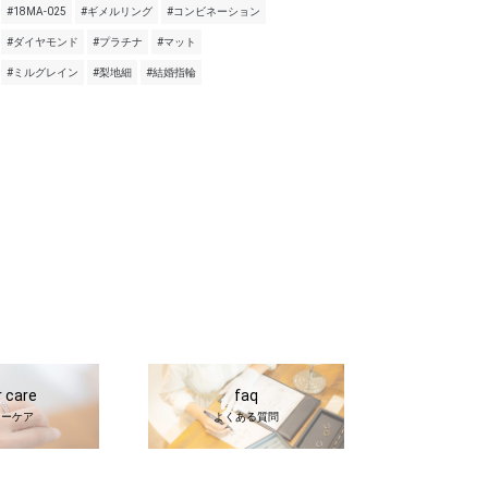
#18MA-025
#ギメルリング
#コンビネーション
#ダイヤモンド
#プラチナ
#マット
#ミルグレイン
#梨地細
#結婚指輪
r care
faq
ターケア
よくある質問