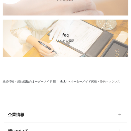
faq
よくある質問
結婚指輪・婚約指輪のオーダーメイド 鶴 (mikoto)
>
オーダーメイド実績
>
婚約ネックレス
企業情報
鶴について