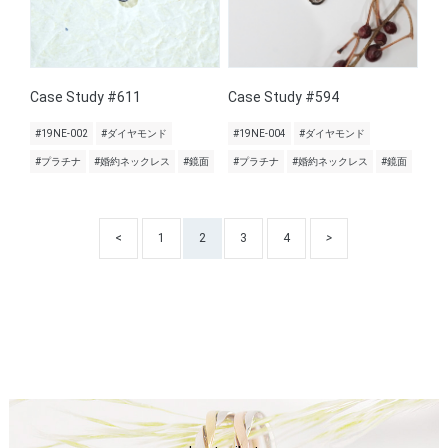
Case Study #611
Case Study #594
#19NE-002
#ダイヤモンド
#19NE-004
#ダイヤモンド
#プラチナ
#婚約ネックレス
#鏡面
#プラチナ
#婚約ネックレス
#鏡面
<
1
2
3
4
>