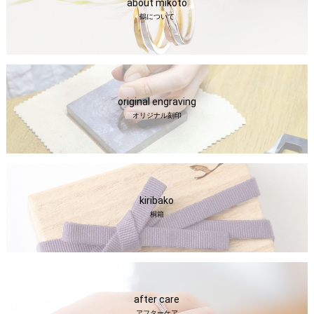
about mikoto
鶴について
original engraving
オリジナル刻印
kiribako
桐箱
after care
アフターケア