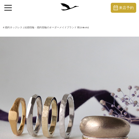
https://mikoto-jewelry.com/
toggle
来店予約
navigation
#
婚約ネックレス
| 結婚指輪・婚約指輪のオーダーメイドブランド 鶴 (mikoto)