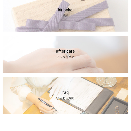
kiribako
桐箱
after care
アフターケア
faq
よくある質問