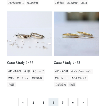
#梨地粗艶出し
#結婚指輪
#梨地細
#結婚指輪
#鏡面
Case Study #456
Case Study #453
#18MA-022
#U字
#ウェーブ
#18MA-001
#コンビネーション
#コンビネーション
#結婚指輪
#ストレート
#ミルグレイン
#鏡面
#結婚指輪
#鎚目
<
2
3
4
5
6
>