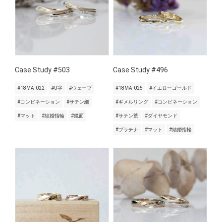
Case Study #503
Case Study #496
#18MA-022
#U字
#ウェーブ
#18MA-025
#イエローゴールド
#コンビネーション
#サテン細
#ギメルリング
#コンビネーション
#マット
#結婚指輪
#鏡面
#サテン荒
#ダイヤモンド
#プラチナ
#マット
#結婚指輪