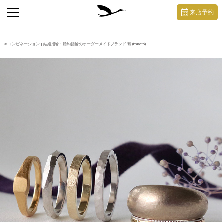
https://mikoto-jewelry.com/
toggle
来店予約
navigation
#
コンビネーション
| 結婚指輪・婚約指輪のオーダーメイドブランド 鶴 (mikoto)