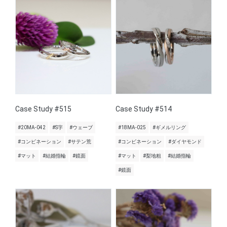
Case Study #515
Case Study #514
#20MA-042
#S字
#ウェーブ
#18MA-025
#ギメルリング
#コンビネーション
#サテン荒
#コンビネーション
#ダイヤモンド
#マット
#結婚指輪
#鏡面
#マット
#梨地粗
#結婚指輪
#鏡面