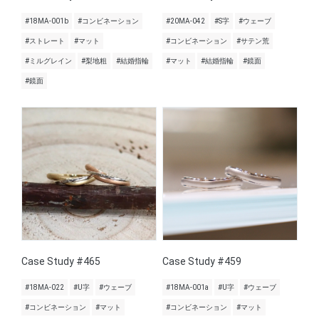
#18MA-001b
#コンビネーション
#20MA-042
#S字
#ウェーブ
#ストレート
#マット
#コンビネーション
#サテン荒
#ミルグレイン
#梨地粗
#結婚指輪
#マット
#結婚指輪
#鏡面
#鏡面
Case Study #465
Case Study #459
#18MA-022
#U字
#ウェーブ
#18MA-001a
#U字
#ウェーブ
#コンビネーション
#マット
#コンビネーション
#マット