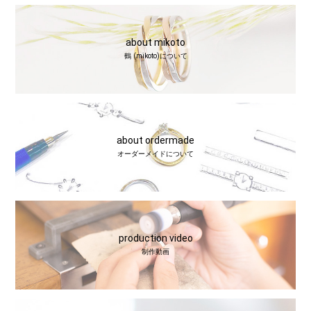
about mikoto
鶴 (mikoto)について
about ordermade
オーダーメイドについて
production video
制作動画