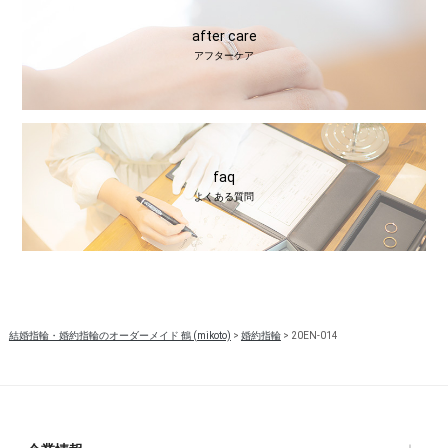
after care
アフターケア
faq
よくある質問
結婚指輪・婚約指輪のオーダーメイド 鶴 (mikoto)
>
婚約指輪
>
20EN-014