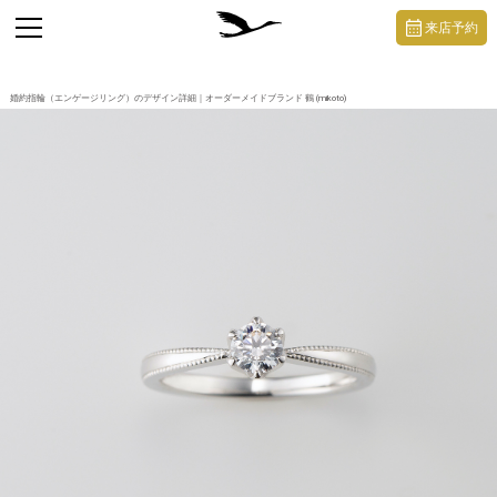
https://mikoto-jewelry.com/
toggle
来店予約
navigation
婚約指輪（エンゲージリング）のデザイン詳細｜オーダーメイドブランド 鶴 (mikoto)