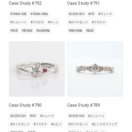
Case Study #792
Case Study #791
#18MA-008
#18MA-008a
#22EN-030
#V字
#ウェーブ
#ストレート
#プラチナ
#マット
#ダイヤモンド
#プラチナ
#多面
#梨地細
#結婚指輪
#婚約指輪
#鏡面
Case Study #790
Case Study #789
#22EN-024
#V字
#ウェーブ
#22EN-026
#ストレート
#ダイヤモンド
#プラチナ
#ルビー
#ダイヤモンド
#ピンクサファイア