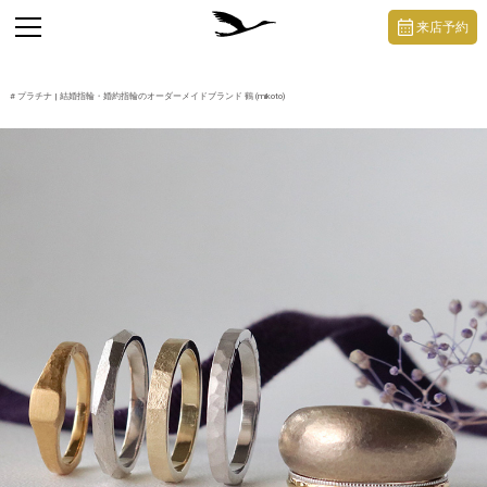
https://mikoto-jewelry.com/
toggle
来店予約
navigation
#
プラチナ
| 結婚指輪・婚約指輪のオーダーメイドブランド 鶴 (mikoto)