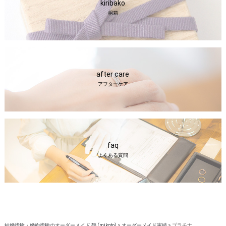
kiribako
桐箱
after care
アフターケア
faq
よくある質問
結婚指輪・婚約指輪のオーダーメイド 鶴 (mikoto)
>
オーダーメイド実績
>
プラチナ