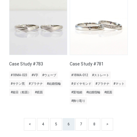
Case Study #783
Case Study #781
#18MA-023
#V字
#ウェーブ
#18MA-012
#ストレート
#サテン荒
#プラチナ
#結婚指輪
#ダイヤモンド
#プラチナ
#マット
#鎚目（粗面）
#鏡面
#梨地細
#結婚指輪
#鏡面
#飾り彫り
<
4
5
6
7
8
>