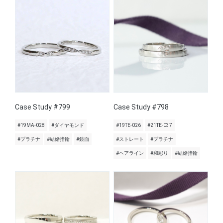
Case Study #799
Case Study #798
#19MA-028
#ダイヤモンド
#19TE-026
#21TE-037
#プラチナ
#結婚指輪
#鏡面
#ストレート
#プラチナ
#ヘアライン
#和彫り
#結婚指輪