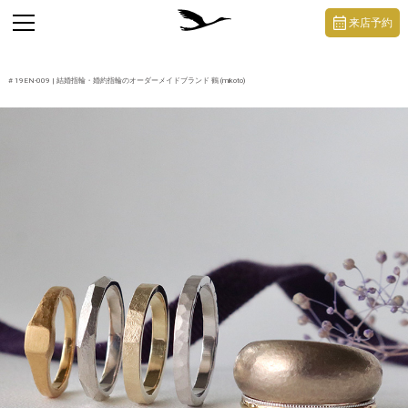
https://mikoto-jewelry.com/
toggle
来店予約
navigation
#
19EN-009
| 結婚指輪・婚約指輪のオーダーメイドブランド 鶴 (mikoto)