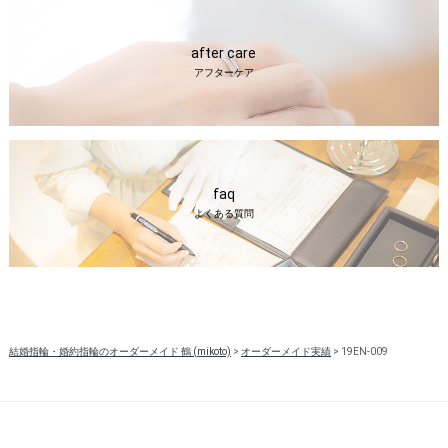
after care
アフターケア
faq
よくある質問
結婚指輪・婚約指輪のオーダーメイド 鶴 (mikoto)
>
オーダーメイド実績
>
19EN-009