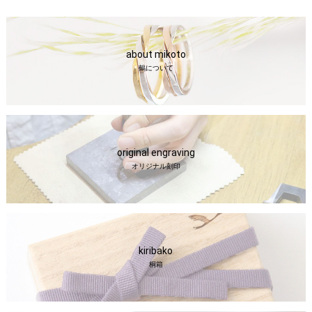
about mikoto
鶴について
original engraving
オリジナル刻印
kiribako
桐箱