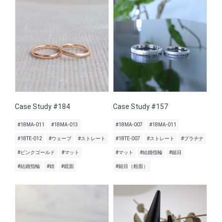
Case Study #184
Case Study #157
#18MA-011
#18MA-013
#18MA-007
#18MA-011
#18TE-012
#ウェーブ
#ストレート
#18TE-007
#ストレート
#プラチナ
#ピンクゴールド
#マット
#マット
#結婚指輪
#鎚目
#結婚指輪
#錆
#鏡面
#鎚目（粗面）