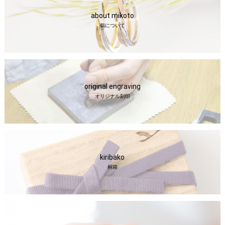
about mikoto
鶴について
original engraving
オリジナル刻印
kiribako
桐箱