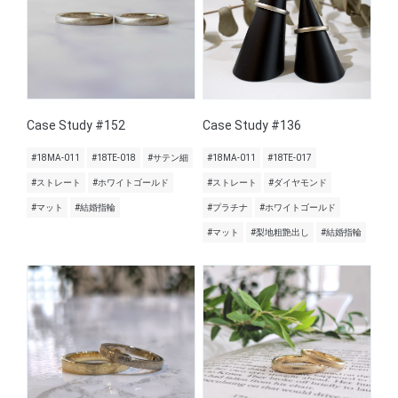
Case Study #152
Case Study #136
#18MA-011
#18TE-018
#サテン細
#18MA-011
#18TE-017
#ストレート
#ホワイトゴールド
#ストレート
#ダイヤモンド
#マット
#結婚指輪
#プラチナ
#ホワイトゴールド
#マット
#梨地粗艶出し
#結婚指輪