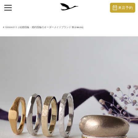
https://mikoto-jewelry.com/
toggle
来店予約
navigation
#
18MA-011
| 結婚指輪・婚約指輪のオーダーメイドブランド 鶴 (mikoto)