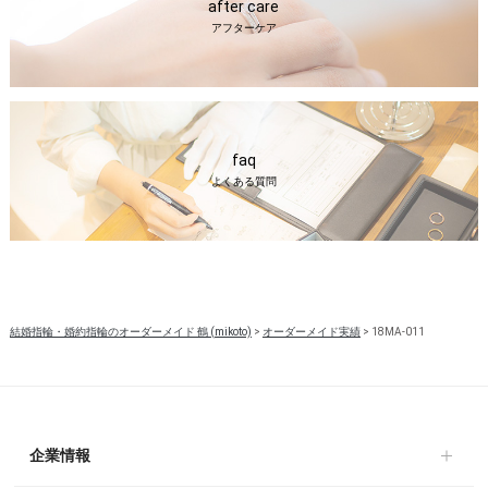
after care
アフターケア
faq
よくある質問
結婚指輪・婚約指輪のオーダーメイド 鶴 (mikoto)
>
オーダーメイド実績
>
18MA-011
企業情報