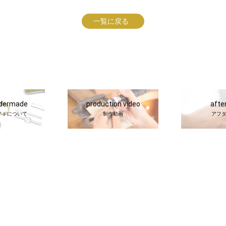
一覧に戻る
rdermade
production video
afte
イドについて
制作動画
アフ