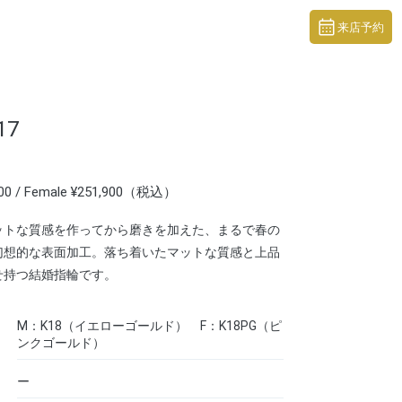
来店予約
17
900 / Female ¥251,900（税込）
ットな質感を作ってから磨きを加えた、まるで春の
幻想的な表面加工。落ち着いたマットな質感と上品
せ持つ結婚指輪です。
M：K18（イエローゴールド） F：K18PG（ピ
ンクゴールド）
ー