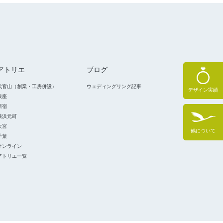
アトリエ
ブログ
代官山（創業・工房併設）
ウェディングリング記事
デザイン実績
銀座
新宿
横浜元町
大宮
鶴について
千葉
オンライン
アトリエ一覧