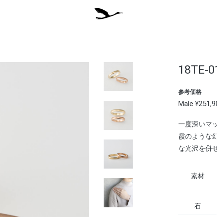
18TE-0
参考価格
Male ¥251,
一度深いマ
霞のような
な光沢を併
素材
石