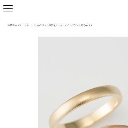
https://mikoto-jewelry.com/
toggle
navigation
結婚指輪（マリッジリング）のデザイン詳細 | オーダーメイドブランド 鶴 (mikoto)