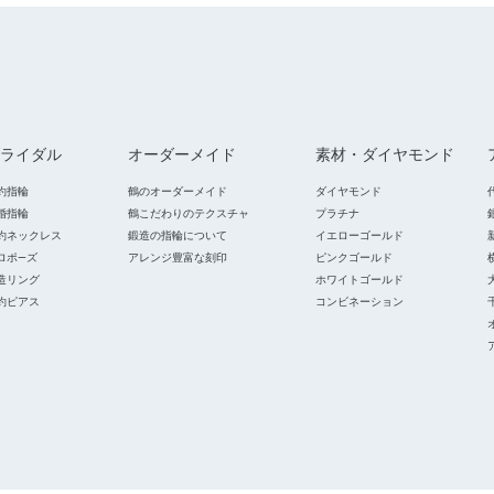
ライダル
オーダーメイド
素材・ダイヤモンド
約指輪
鶴のオーダーメイド
ダイヤモンド
婚指輪
鶴こだわりのテクスチャ
プラチナ
約ネックレス
鍛造の指輪について
イエローゴールド
ロポ―ズ
アレンジ豊富な刻印
ピンクゴールド
造リング
ホワイトゴールド
約ピアス
コンビネーション