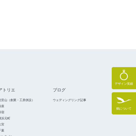
デザイン実績
アトリエ
ブログ
代官山（創業・工房併設）
ウェディングリング記事
銀座
鶴について
新宿
横浜元町
大宮
千葉