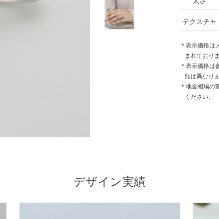
太さ
テクスチャ
＊表示価格は
まれており
＊表示価格は
額は異なり
＊地金相場の
ください。
デザイン実績