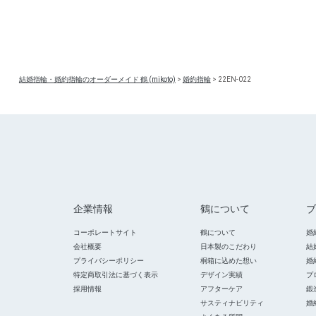
結婚指輪・婚約指輪のオーダーメイド 鶴 (mikoto)
>
婚約指輪
>
22EN-022
企業情報
鶴について
ブ
コーポレートサイト
鶴について
婚
会社概要
日本製のこだわり
結
プライバシーポリシー
桐箱に込めた想い
婚
特定商取引法に基づく表示
デザイン実績
プ
採用情報
アフターケア
鍛
サスティナビリティ
婚