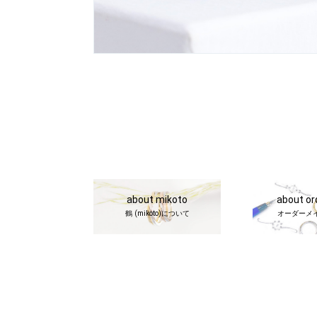
about mikoto
about o
鶴 (mikoto)について
オーダーメ