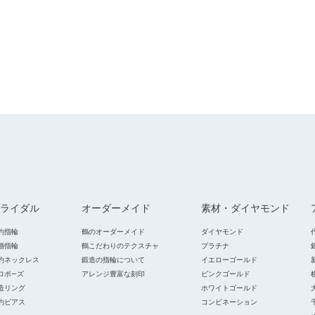
ライダル
オーダーメイド
素材・ダイヤモンド
約指輪
鶴のオーダーメイド
ダイヤモンド
婚指輪
鶴こだわりのテクスチャ
プラチナ
約ネックレス
鍛造の指輪について
イエローゴールド
ロポ―ズ
アレンジ豊富な刻印
ピンクゴールド
造リング
ホワイトゴールド
約ピアス
コンビネーション