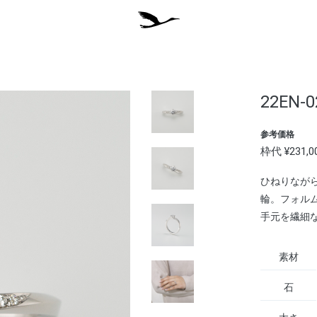
22EN-0
参考価格
枠代 ¥23
ひねりなが
輪。フォル
手元を繊細
素材
石