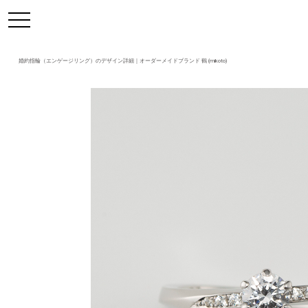
https://mikoto-jewelry.com/
toggle
navigation
婚約指輪（エンゲージリング）のデザイン詳細｜オーダーメイドブランド 鶴 (mikoto)