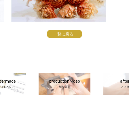
一覧に戻る
rdermade
production video
afte
イドについて
制作動画
アフ