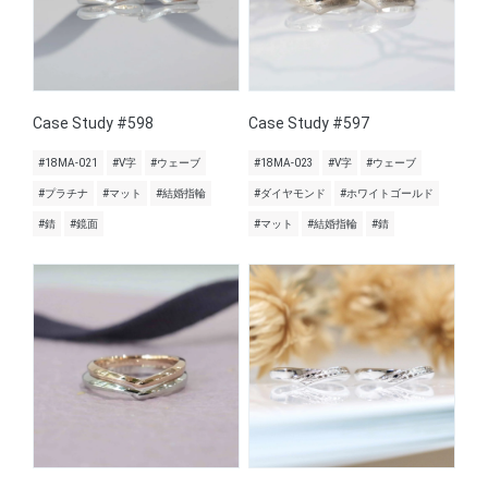
Case Study #598
Case Study #597
#18MA-021
#V字
#ウェーブ
#18MA-023
#V字
#ウェーブ
#プラチナ
#マット
#結婚指輪
#ダイヤモンド
#ホワイトゴールド
#錆
#鏡面
#マット
#結婚指輪
#錆