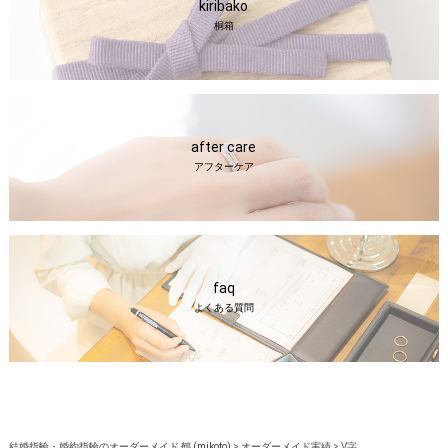
kiribako
桐箱
after care
アフターケア
faq
よくある質問
結婚指輪・婚約指輪のオーダーメイド 鶴 (mikoto)
>
オーダーメイド実績
>
V字