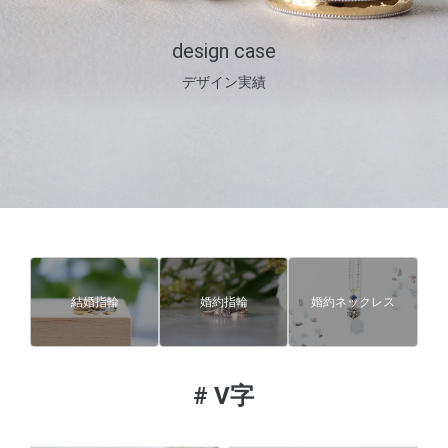
design case
デザイン実績
結婚指輪
婚約指輪
婚約ネックレス
#
V字