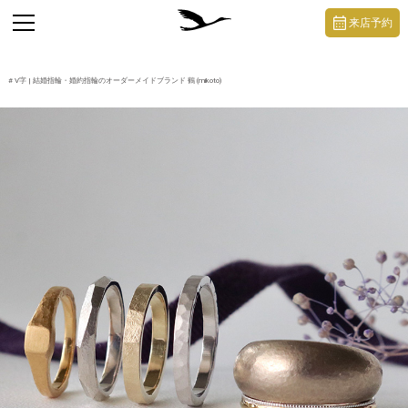
https://mikoto-jewelry.com/
toggle
来店予約
navigation
#
V字
| 結婚指輪・婚約指輪のオーダーメイドブランド 鶴 (mikoto)