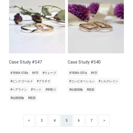
Case Study #547
Case Study #540
#18MA-018a
#V字
#ウェーブ
#18MA-001a
#V字
#ピンクゴールド
#プラチナ
#コンビネーション
#ミルグレイン
#ヘアライン
#マット
#和彫り
#結婚指輪
#鏡面
#結婚指輪
#鏡面
<
3
4
5
6
7
>