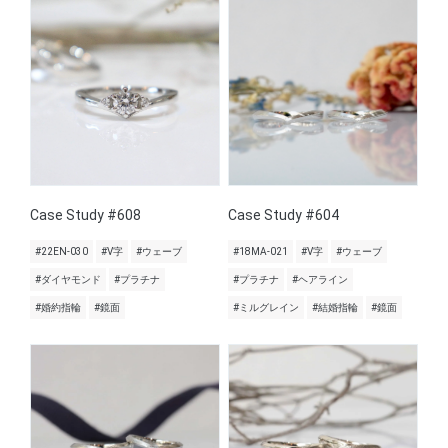
Case Study #608
Case Study #604
#22EN-030
#V字
#ウェーブ
#18MA-021
#V字
#ウェーブ
#ダイヤモンド
#プラチナ
#プラチナ
#ヘアライン
#婚約指輪
#鏡面
#ミルグレイン
#結婚指輪
#鏡面