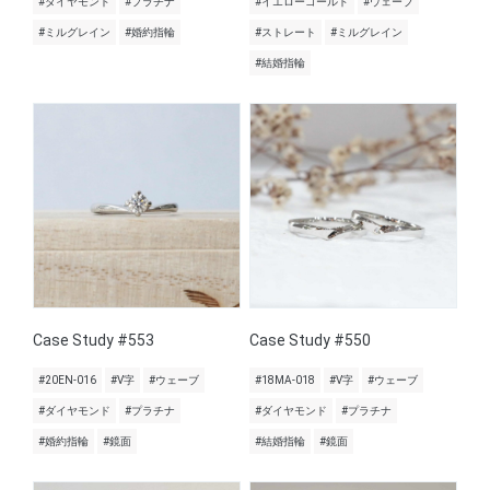
#ダイヤモンド
#プラチナ
#イエローゴールド
#ウェーブ
#ミルグレイン
#婚約指輪
#ストレート
#ミルグレイン
#結婚指輪
Case Study #553
Case Study #550
#20EN-016
#V字
#ウェーブ
#18MA-018
#V字
#ウェーブ
#ダイヤモンド
#プラチナ
#ダイヤモンド
#プラチナ
#婚約指輪
#鏡面
#結婚指輪
#鏡面