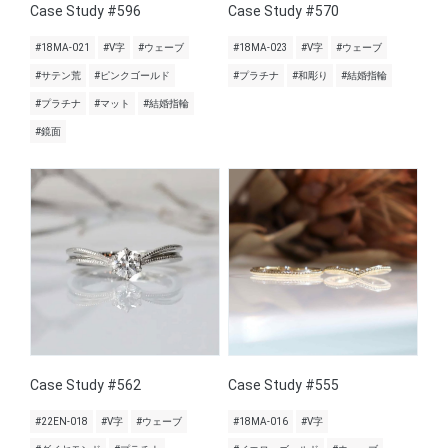
Case Study #596
Case Study #570
#18MA-021
#V字
#ウェーブ
#18MA-023
#V字
#ウェーブ
#サテン荒
#ピンクゴールド
#プラチナ
#和彫り
#結婚指輪
#プラチナ
#マット
#結婚指輪
#鏡面
Case Study #562
Case Study #555
#22EN-018
#V字
#ウェーブ
#18MA-016
#V字