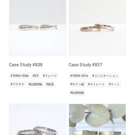
Case Study #838
Case Study #837
#18MA-006a
#S字
#ウェーブ
#18MA-001a
#コンビネーション
#プラチナ
#結婚指輪
#鏡面
#サテン細
#ストレート
#マット
#結婚指輪