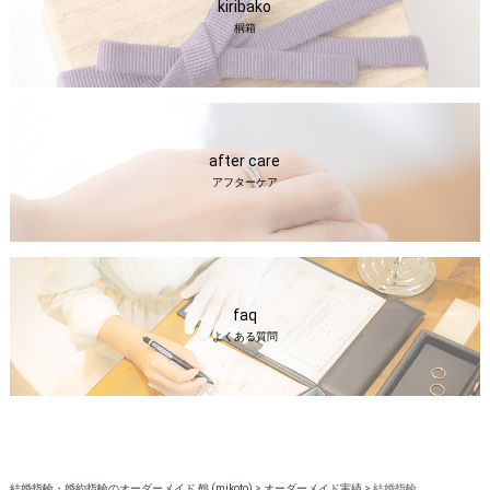
kiribako
桐箱
after care
アフターケア
faq
よくある質問
結婚指輪・婚約指輪のオーダーメイド 鶴 (mikoto)
>
オーダーメイド実績
>
結婚指輪