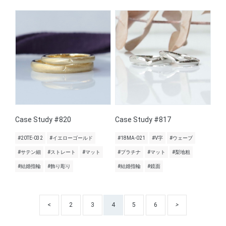
Case Study #820
Case Study #817
#20TE-032
#イエローゴールド
#18MA-021
#V字
#ウェーブ
#サテン細
#ストレート
#マット
#プラチナ
#マット
#梨地粗
#結婚指輪
#飾り彫り
#結婚指輪
#鏡面
<
2
3
4
5
6
>