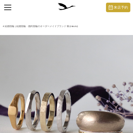
https://mikoto-jewelry.com/
toggle
来店予約
navigation
#
結婚指輪
| 結婚指輪・婚約指輪のオーダーメイドブランド 鶴 (mikoto)