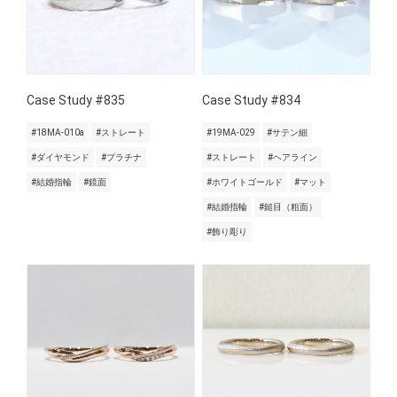
Case Study #835
Case Study #834
#18MA-010a
#ストレート
#19MA-029
#サテン細
#ダイヤモンド
#プラチナ
#ストレート
#ヘアライン
#結婚指輪
#鏡面
#ホワイトゴールド
#マット
#結婚指輪
#鎚目（粗面）
#飾り彫り