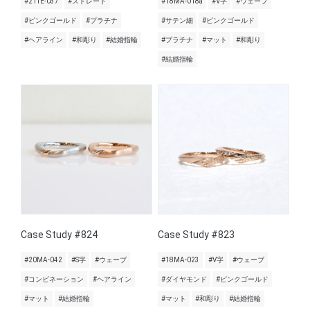
#21TE-037
#ストレート
#18MA-018a
#V字
#ウェーブ
#ピンクゴールド
#プラチナ
#サテン細
#ピンクゴールド
#ヘアライン
#和彫り
#結婚指輪
#プラチナ
#マット
#和彫り
#結婚指輪
Case Study #824
Case Study #823
#20MA-042
#S字
#ウェーブ
#18MA-023
#V字
#ウェーブ
#コンビネーション
#ヘアライン
#ダイヤモンド
#ピンクゴールド
#マット
#結婚指輪
#マット
#和彫り
#結婚指輪