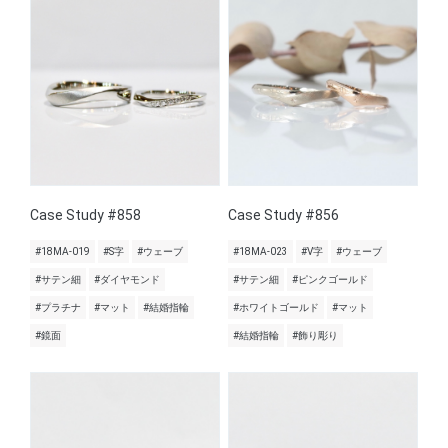
Case Study #858
Case Study #856
#18MA-019
#S字
#ウェーブ
#18MA-023
#V字
#ウェーブ
#サテン細
#ダイヤモンド
#サテン細
#ピンクゴールド
#プラチナ
#マット
#結婚指輪
#ホワイトゴールド
#マット
#鏡面
#結婚指輪
#飾り彫り