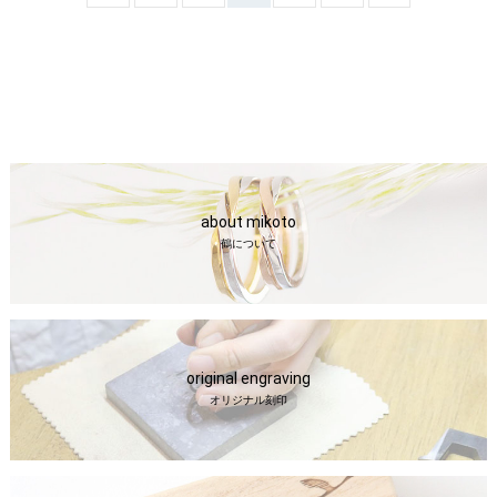
about mikoto
鶴について
original engraving
オリジナル刻印