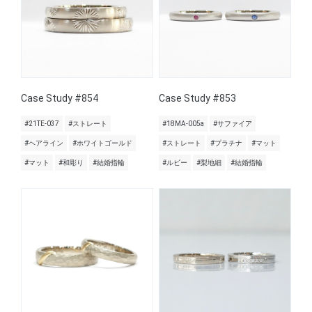
Case Study #854
Case Study #853
#21TE-037
#ストレート
#18MA-005a
#サファイア
#ヘアライン
#ホワイトゴールド
#ストレート
#プラチナ
#マット
#マット
#和彫り
#結婚指輪
#ルビー
#梨地細
#結婚指輪