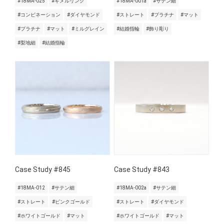
#18MA-025
#ギメルリング
#18MA-001a
#サテン細
#コンビネーション
#ダイヤモンド
#ストレート
#プラチナ
#マット
#プラチナ
#マット
#ミルグレイン
#結婚指輪
#飾り彫り
#梨地細
#結婚指輪
Case Study #845
Case Study #843
#18MA-012
#サテン細
#18MA-002a
#サテン細
#ストレート
#ピンクゴールド
#ストレート
#ダイヤモンド
#ホワイトゴールド
#マット
#ホワイトゴールド
#マット