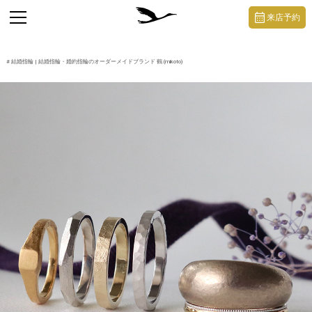
https://mikoto-jewelry.com/
toggle
来店予約
navigation
#
結婚指輪
| 結婚指輪・婚約指輪のオーダーメイドブランド 鶴 (mikoto)