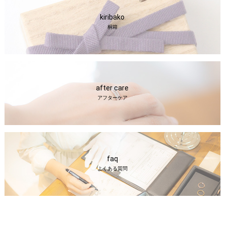
kiribako
桐箱
after care
アフターケア
faq
よくある質問