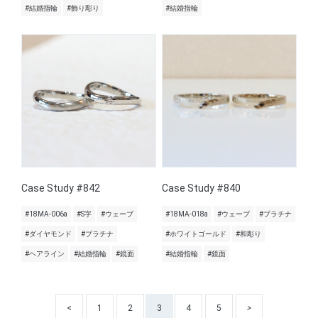
#結婚指輪
#飾り彫り
#結婚指輪
Case Study #842
Case Study #840
#18MA-006a
#S字
#ウェーブ
#18MA-018a
#ウェーブ
#プラチナ
#ダイヤモンド
#プラチナ
#ホワイトゴールド
#和彫り
#ヘアライン
#結婚指輪
#鏡面
#結婚指輪
#鏡面
<
1
2
3
4
5
>