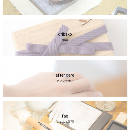
kiribako
桐箱
after care
アフターケア
faq
よくある質問