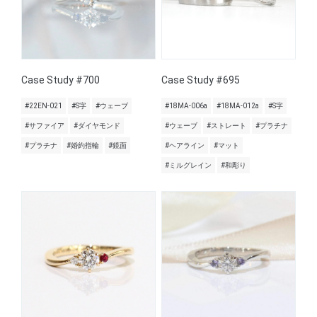
Case Study #700
Case Study #695
#22EN-021
#S字
#ウェーブ
#18MA-006a
#18MA-012a
#S字
#サファイア
#ダイヤモンド
#ウェーブ
#ストレート
#プラチナ
#プラチナ
#婚約指輪
#鏡面
#ヘアライン
#マット
#ミルグレイン
#和彫り