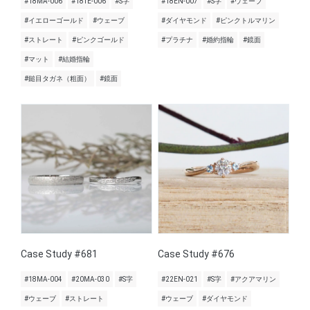
#18MA-006
#18TE-006
#S字
#18EN-007
#S字
#ウェーブ
#イエローゴールド
#ウェーブ
#ダイヤモンド
#ピンクトルマリン
#ストレート
#ピンクゴールド
#プラチナ
#婚約指輪
#鏡面
#マット
#結婚指輪
#鎚目タガネ（粗面）
#鏡面
Case Study #681
Case Study #676
#18MA-004
#20MA-030
#S字
#22EN-021
#S字
#アクアマリン
#ウェーブ
#ストレート
#ウェーブ
#ダイヤモンド