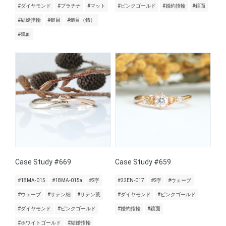
#ダイヤモンド
#プラチナ
#マット
#ピンクゴールド
#婚約指輪
#鏡面
#結婚指輪
#鎚目
#鎚目（錆）
#鏡面
Case Study #669
Case Study #659
#18MA-015
#18MA-015a
#S字
#22EN-017
#S字
#ウェーブ
#ウェーブ
#サテン細
#サテン荒
#ダイヤモンド
#ピンクゴールド
#ダイヤモンド
#ピンクゴールド
#婚約指輪
#鏡面
#ホワイトゴールド
#結婚指輪