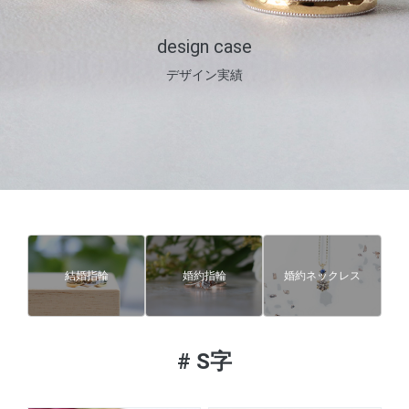
design case
デザイン実績
結婚指輪
婚約指輪
婚約ネックレス
#
S字