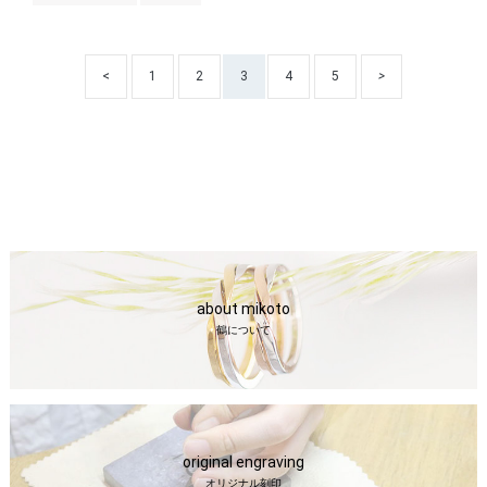
<
1
2
3
4
5
>
about mikoto
鶴について
original engraving
オリジナル刻印