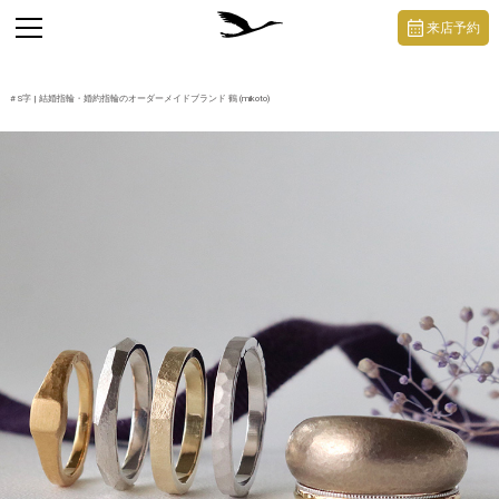
https://mikoto-jewelry.com/
toggle
来店予約
navigation
#
S字
| 結婚指輪・婚約指輪のオーダーメイドブランド 鶴 (mikoto)