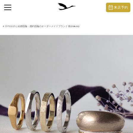
https://mikoto-jewelry.com/
toggle
来店予約
navigation
#
19TE-025
| 結婚指輪・婚約指輪のオーダーメイドブランド 鶴 (mikoto)