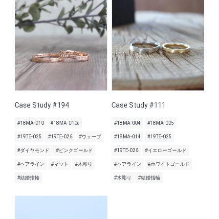
Case Study #194
Case Study #111
#18MA-010
#18MA-010a
#18MA-004
#18MA-005
#19TE-025
#19TE-026
#ウェーブ
#18MA-014
#19TE-025
#ダイヤモンド
#ピンクゴールド
#19TE-026
#イエローゴールド
#ヘアライン
#マット
#木彫り
#ヘアライン
#ホワイトゴールド
#結婚指輪
#木彫り
#結婚指輪