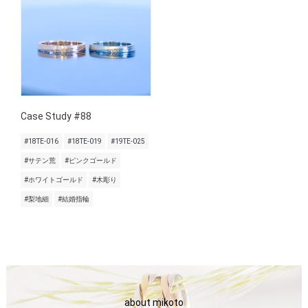
Case Study #88
#18TE-016
#18TE-019
#19TE-025
#サテン荒
#ピンクゴールド
#ホワイトゴールド
#木彫り
#梨地細
#結婚指輪
about mikoto