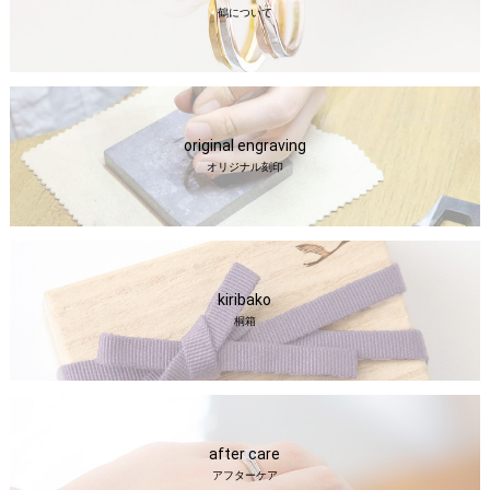
鶴について
original engraving
オリジナル刻印
kiribako
桐箱
after care
アフターケア