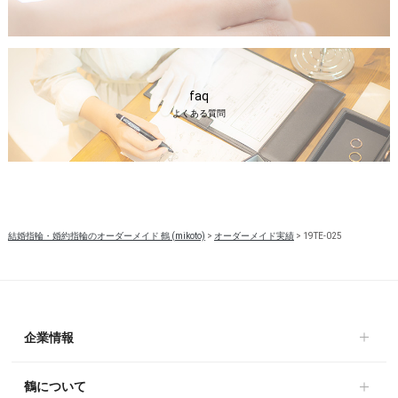
faq
よくある質問
結婚指輪・婚約指輪のオーダーメイド 鶴 (mikoto)
>
オーダーメイド実績
>
19TE-025
企業情報
鶴について