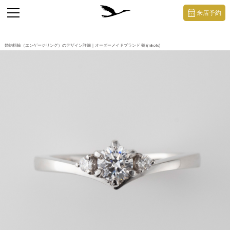
https://mikoto-jewelry.com/
toggle
来店予約
navigation
婚約指輪（エンゲージリング）のデザイン詳細｜オーダーメイドブランド 鶴 (mikoto)