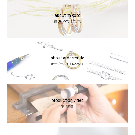
about mikoto
鶴 (mikoto)について
about ordermade
オーダーメイドについて
production video
制作動画