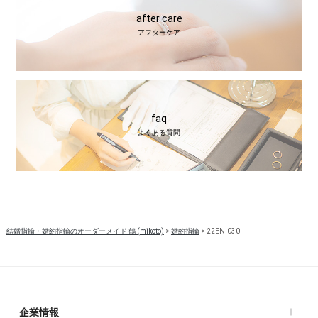
after care
アフターケア
faq
よくある質問
結婚指輪・婚約指輪のオーダーメイド 鶴 (mikoto)
>
婚約指輪
>
22EN-030
企業情報