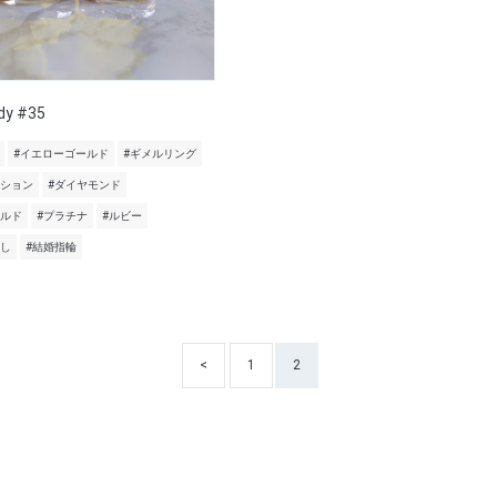
dy #35
#イエローゴールド
#ギメルリング
ーション
#ダイヤモンド
ールド
#プラチナ
#ルビー
出し
#結婚指輪
<
1
2