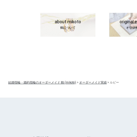
about mikoto
original 
鶴について
オリジ
結婚指輪・婚約指輪のオーダーメイド 鶴 (mikoto)
>
オーダーメイド実績
>
ルビー