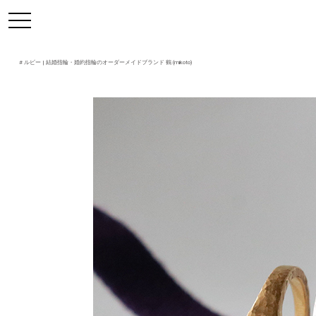
https://mikoto-jewelry.com/
toggle
navigation
#
ルビー
| 結婚指輪・婚約指輪のオーダーメイドブランド 鶴 (mikoto)