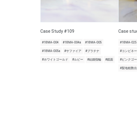
Case Study #109
Case stu
#18MA-004
#18MA-004a
#18MA-005
#18MA-025
#18MA-005a
#サファイア
#プラチナ
#コンビネ
#ホワイトゴールド
#ルビー
#結婚指輪
#鏡面
#ピンクゴ
#梨地粗艶