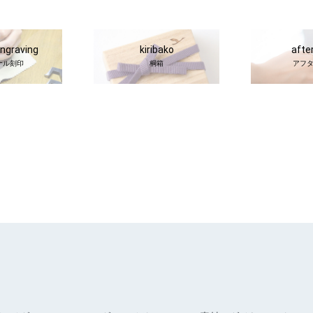
engraving
kiribako
afte
ナル刻印
桐箱
アフ