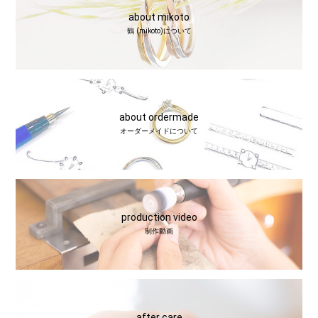
about mikoto
鶴 (mikoto)について
about ordermade
オーダーメイドについて
production video
制作動画
after care