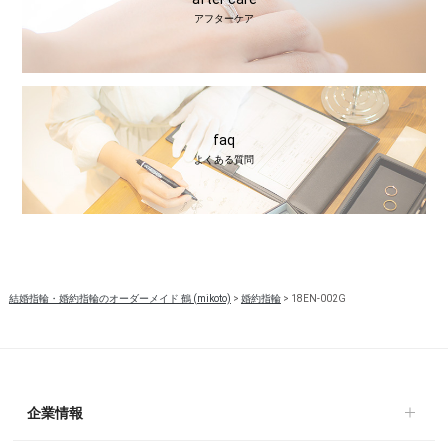
アフターケア
faq
よくある質問
結婚指輪・婚約指輪のオーダーメイド 鶴 (mikoto)
>
婚約指輪
>
18EN-002G
企業情報