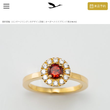
https://mikoto-jewelry.com/
toggle
来店予約
navigation
婚約指輪（エンゲージリング）のデザイン詳細｜オーダーメイドブランド 鶴 (mikoto)