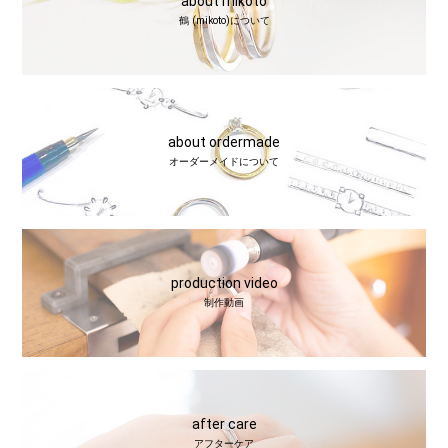
about mikoto
鶴 (mikoto)について
about ordermade
オーダーメイドについて
production video
制作動画
after care
アフターケア