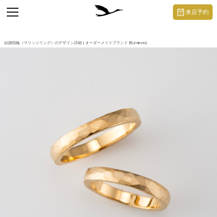
https://mikoto-jewelry.com/
toggle
来店予約
navigation
結婚指輪（マリッジリング）のデザイン詳細 | オーダーメイドブランド 鶴 (mikoto)