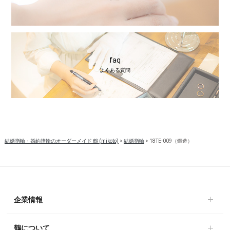
faq
よくある質問
結婚指輪・婚約指輪のオーダーメイド 鶴 (mikoto)
>
結婚指輪
>
18TE-009（鍛造）
企業情報
鶴について