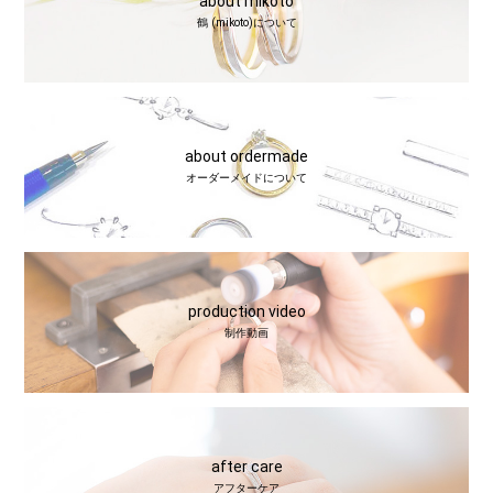
about mikoto
鶴 (mikoto)について
about ordermade
オーダーメイドについて
production video
制作動画
after care
アフターケア