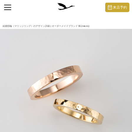
https://mikoto-jewelry.com/
toggle
来店予約
navigation
結婚指輪（マリッジリング）のデザイン詳細 | オーダーメイドブランド 鶴 (mikoto)