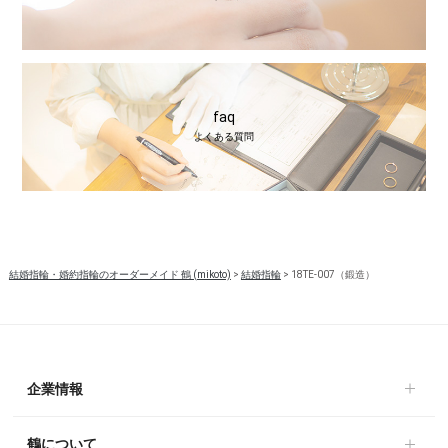
faq
よくある質問
結婚指輪・婚約指輪のオーダーメイド 鶴 (mikoto)
>
結婚指輪
>
18TE-007（鍛造）
企業情報
鶴について