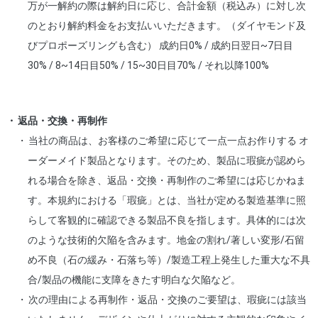
万が一解約の際は解約日に応じ、合計金額（税込み）に対し次
のとおり解約料金をお支払いいただきます。（ダイヤモンド及
びプロポーズリングも含む） 成約日0% / 成約日翌日~7日目
30% / 8~14日目50% / 15~30日目70% / それ以降100%
返品・交換・再制作
当社の商品は、お客様のご希望に応じて一点一点お作りする オ
ーダーメイド製品となります。そのため、製品に瑕疵が認めら
れる場合を除き、返品・交換・再制作のご希望には応じかねま
す。本規約における「瑕疵」とは、当社が定める製造基準に照
らして客観的に確認できる製品不良を指します。具体的には次
のような技術的欠陥を含みます。地金の割れ/著しい変形/石留
め不良（石の緩み・石落ち等）/製造工程上発生した重大な不具
合/製品の機能に支障をきたす明白な欠陥など。
次の理由による再制作・返品・交換のご要望は、瑕疵には該当