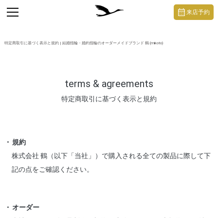
https://mikoto-jewelry.com/
toggle
来店予約
navigation
特定商取引に基づく表示と規約 | 結婚指輪・婚約指輪のオーダーメイドブランド 鶴 (mikoto)
terms & agreements
特定商取引に基づく表示と規約
規約
株式会社 鶴（以下「当社」）で購入される全ての製品に際して下
記の点をご確認ください。
オーダー