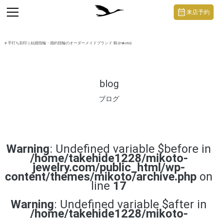
https://mikoto-jewelry.com/
toggle
来店予約
navigation
#
手打ち刻印
| 結婚指輪・婚約指輪のオーダーメイドブランド 鶴 (mikoto)
blog
ブログ
Warning
: Undefined variable $before in
/home/takehide1228/mikoto-
jewelry.com/public_html/wp-
content/themes/mikoto/archive.php
on
line
17
Warning
: Undefined variable $after in
/home/takehide1228/mikoto-