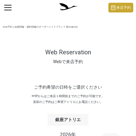
https://mikoto-jewelry.com/
toggle
来店予約
navigation
Web予約 | 結婚指輪・婚約指輪のオーダーメイドブランド 鶴 (mikoto)
Web Reservation
Webで来店予約
ご予約希望の日時をご選択ください
※HPからはご来店１時間前までのご予約が可能です。
直前のご予約はご希望アトリエにお電話ください。
銀座アトリエ
2026年